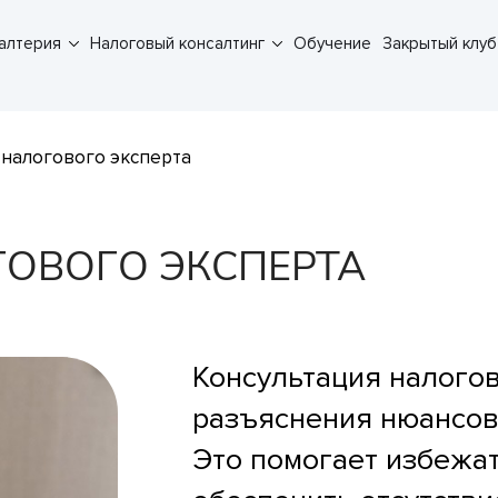
галтерия
Налоговый консалтинг
Обучение
Закрытый клуб
спресс анализ финансово-хозяйственной деятельности
Консультация налогового эксперта
Анализ финансово-хозяйственной деятельности
Ответы на требования налоговой
Составление жалоб в налоговый орган
Возражения на акты проверок
Сопровождение налоговых проверок
 налогового эксперта
ОВОГО ЭКСПЕРТА
Консультация налогов
разъяснения нюансов
Это помогает избежат