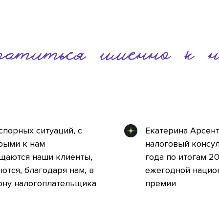
атиться именно к 
спорных ситуаций, с
Екатерина Арсен
рыми к нам
налоговый консул
щаются наши клиенты,
года по итогам 2
ются, благодаря нам, в
ежегодной нацио
ону налогоплательщика
премии