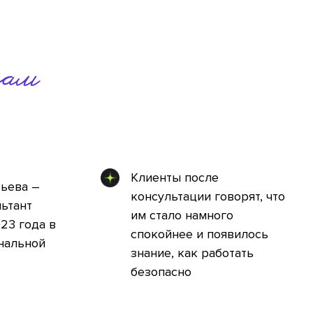
нам
Клиенты после
тьева –
консультации говорят, что
ьтант
им стало намного
023 года в
спокойнее и появилось
нальной
знание, как работать
безопасно