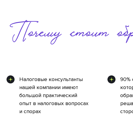
Почему стоит обр
Налоговые консультанты
90% 
нашей компании имеют
кото
большой практический
обра
опыт в налоговых вопросах
реша
и спорах
стор